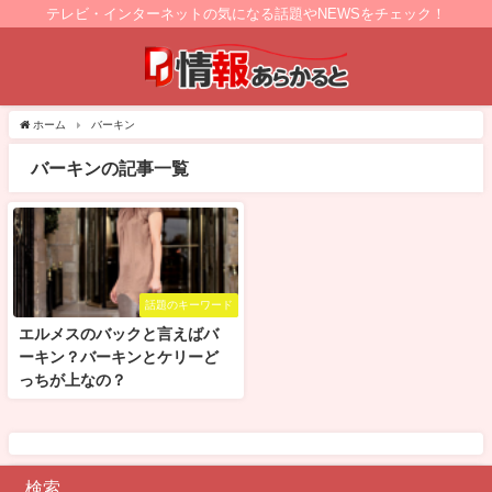
テレビ・インターネットの気になる話題やNEWSをチェック！
ホーム
バーキン
バーキンの記事一覧
話題のキーワード
エルメスのバックと言えばバ
ーキン？バーキンとケリーど
っちが上なの？
検索