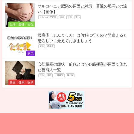
サルコペニア肥満の原因と対策！普通の肥満との違
い【画像】
サルコペニア肥満
原因
対策
違い
生活・趣味・文化
蕁麻疹（じんましん）は何科に行くの？間違えると
恐ろしい！覚えておきましょう
何科
蕁麻疹
病気
心筋梗塞の症状・前兆とは？心筋梗塞が原因で倒れ
た芸能人一覧
前兆
原因
心筋梗塞
狭心症
美容・健康・医学