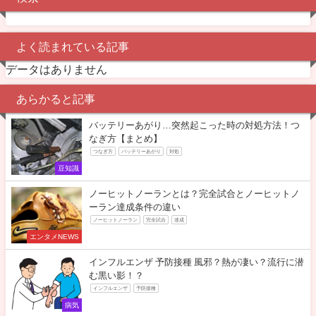
よく読まれている記事
データはありません
あらかると記事
バッテリーあがり…突然起こった時の対処方法！つ
なぎ方【まとめ】
つなぎ方
バッテリーあがり
対処
豆知識
ノーヒットノーランとは？完全試合とノーヒットノ
ーラン達成条件の違い
ノーヒットノーラン
完全試合
達成
エンタメNEWS
インフルエンザ 予防接種 風邪？熱が凄い？流行に潜
む黒い影！？
インフルエンザ
予防接種
病気