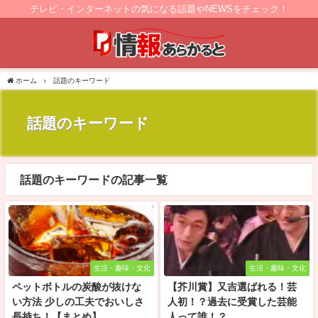
テレビ・インターネットの気になる話題やNEWSをチェック！
ホーム
話題のキーワード
話題のキーワード
話題のキーワードの記事一覧
生活・趣味・文化
生活・趣味・文化
ペットボトルの炭酸が抜けな
【芥川賞】又吉選ばれる！芸
い方法 少しの工夫でおいしさ
人初！？過去に受賞した芸能
長持ち！【まとめ】
人って誰！？