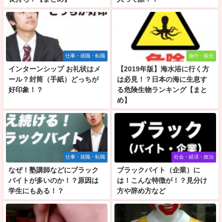
仕事・就職・転職
旅行・観光
インターンシップ お礼状はメ
【2019年版】海水浴に行く方
ール？封筒（手紙）どっちが
は必見！？日本の海に生息す
好印象！？
る危険生物ランキング【まと
め】
仕事・就職・転職
社会・経済・政治
なぜ！塾講師などにブラック
ブラックバイト（企業）に
バイトが多いのか！？原因は
は！こんな特徴が！？見分け
学生にもある！？
方や辞め方など