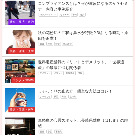
コンプライアンスとは？何が違反になるのか？セミ
ナー内容と事例紹介
コンプライアンス
セミナー
事例
違反
社会・経済・政治
秋の花粉症の症状は鼻水が特徴？気になる時期・原
因を追求！
原因
時期
症状
秋花粉症
美容・健康・医学
世界遺産登録のメリットとデメリット。「世界遺
産」の破壊に悩む関係者
デメリット
メリット
世界遺産
登録
エンタメNEWS
しゃっくりの止め方！簡単な方法はコレ！
しゃっくり
原因
方法
止め方
美容・健康・医学
軍艦島の心霊スポット…長崎県端島（はしま）の廃
墟
廃墟
心霊
軍艦島