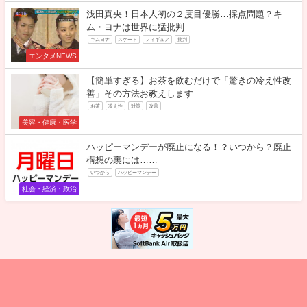
浅田真央！日本人初の２度目優勝…採点問題？キ
ム・ヨナは世界に猛批判
キムヨナ
スケート
フィギュア
批判
エンタメNEWS
【簡単すぎる】お茶を飲むだけで「驚きの冷え性改
善」その方法お教えします
お茶
冷え性
対策
改善
美容・健康・医学
ハッピーマンデーが廃止になる！？いつから？廃止
構想の裏には……
いつから
ハッピーマンデー
社会・経済・政治