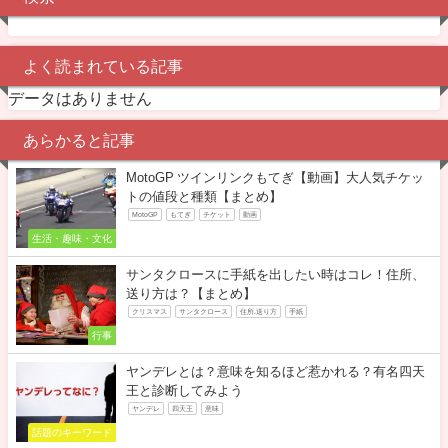
よく読まれている記事
データはありません
あらかると記事
MotoGP ツインリンクもてぎ【動画】大人気チケッ
トの値段と種類【まとめ】
MotoGP
もてぎ
チケット
動画
生活・趣味・文化
サンタクロースに手紙を出したい時はコレ！住所、
送り方は？【まとめ】
クリスマス
サンタクロース
住所.送り方
手紙
行事
ヤンデレとは？意味を知るほど惹かれる？有名四天
王と診断してみよう
ヤンデレ
四天王
意味
話題のキーワード