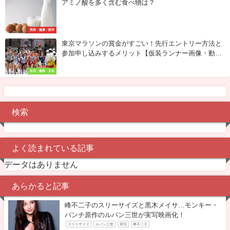
アミノ酸を多く含む食べ物は？
美容・健康・医学
東京マラソンの賞金がすごい！先行エントリー方法と
参加申し込みするメリット【仮装ランナー画像・動
画】
生活・趣味・文化
検索
よく読まれている記事
データはありません
あらかると記事
峰不二子のスリーサイズと黒木メイサ…モンキー・
パンチ原作のルパン三世が実写映画化！
スリーサイズ
ルパン三世
実写
峰不二子