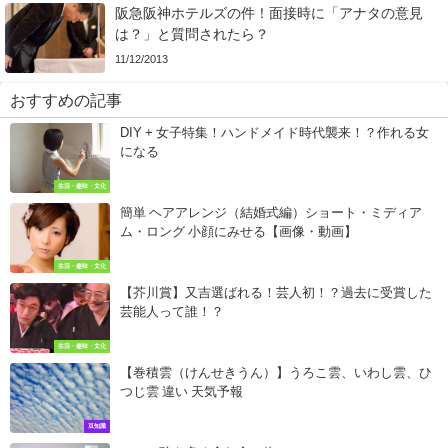
阪急阪神ホテルズの件！面接時に「アナタの意見
は？」と質問されたら？
11/12/2013
おすすめの記事
DIY + 女子特集！ハンドメイド時代襲来！？作れる女
になる
生活・趣味・文化
簡単 ヘアアレンジ（結婚式編）ショート・ミディア
ム・ロング 小顔にみせる【画像・動画】
生活・趣味・文化
【芥川賞】又吉選ばれる！芸人初！？過去に受賞した
芸能人って誰！？
生活・趣味・文化
【巻積雲（けんせきうん）】うろこ雲、いわし雲、ひ
つじ雲 違い 天気予報
豆知識