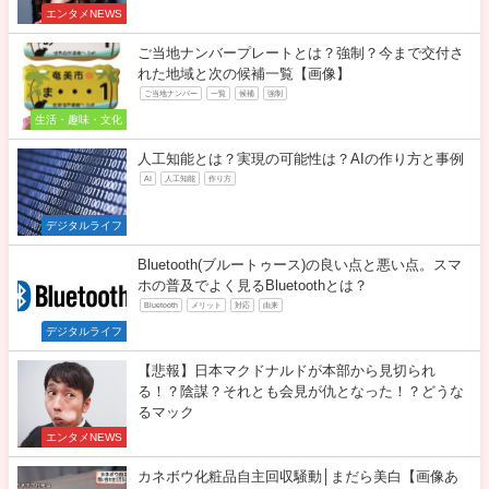
エンタメNEWS
ご当地ナンバープレートとは？強制？今まで交付さ
れた地域と次の候補一覧【画像】
ご当地ナンバー
一覧
候補
強制
生活・趣味・文化
人工知能とは？実現の可能性は？AIの作り方と事例
AI
人工知能
作り方
デジタルライフ
Bluetooth(ブルートゥース)の良い点と悪い点。スマ
ホの普及でよく見るBluetoothとは？
Bluetooth
メリット
対応
由来
デジタルライフ
【悲報】日本マクドナルドが本部から見切られ
る！？陰謀？それとも会見が仇となった！？どうな
るマック
エンタメNEWS
カネボウ化粧品自主回収騒動│まだら美白【画像あ