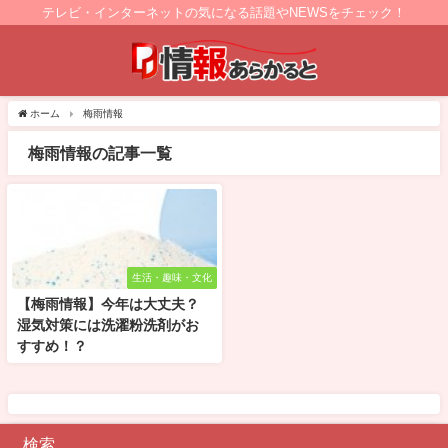
テレビ・インターネットの気になる話題やNEWSをチェック！
ホーム
梅雨情報
梅雨情報の記事一覧
生活・趣味・文化
【梅雨情報】今年は大丈夫？
湿気対策には洗濯粉洗剤がお
すすめ！？
検索