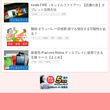
kindle FIRE（キンドルファイアー）【読書の友】タ
ブレット活用方法
Kindle
キンドル
タブレット
活用
デジタルライフ
難病 ギランバレー症候群 誰でも発症する可能性があ
る？
ギランバレー症候群
原因
治療法
発症
美容・健康・医学
新発売 iPad mini Retina ディスプレイに使用できる
互換 ケース【まとめ】
iPad
mini
Retina
ケース
デジタルライフ