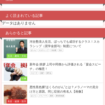
よく読まれている記事
データはありません
あらかると記事
河合塾浪人生活。ぼっちでも成功するクラス！スカ
ラシップ（奨学金授与）制度について
ぼっち
スカラシップ
河合塾
浪人
生活・趣味・文化
新年会 挨拶 上司や同僚から評価される「宴会スピー
チ」の極意！
スピーチ
挨拶
新年会
行事
悪性黒色腫“ほくろのがん”とは？メラノーマの見分
け方と原因。同じ症状の有名人【画像】
ほくろ
メラノーマ
原因
悪性黒色腫
美容・健康・医学