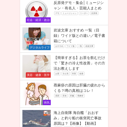
反原発デモ・集会│ミュージシ
ャン・有名人・芸能人まとめ
デモ
ミュージシャン
リーダー
反原発
社会・経済・政治
岩波文庫 おすすめ 一覧（目
録）ワイド版との違い／電子書
籍について
おすすめ
ワイド版
一覧
岩波文庫
デジタルライフ
【簡単すぎる】お茶を飲むだけ
で「驚きの冷え性改善」その方
法お教えします
お茶
冷え性
対策
改善
美容・健康・医学
蕁麻疹の原因は肝臓の疲れから
くる？噂の真相はコレ！
原因
肝炎
肝臓
蕁麻疹
病気
海上自衛隊 海自艦「おおす
み」と釣り船の衝突死亡事故
原因は？【画像】【動画】