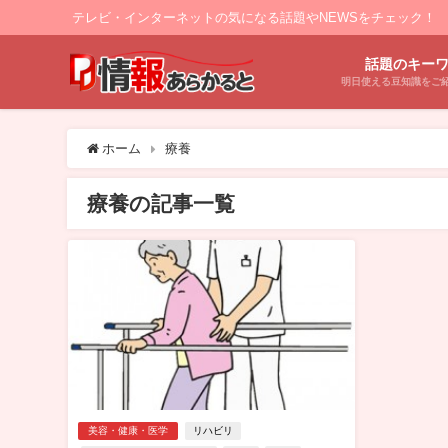
テレビ・インターネットの気になる話題やNEWSをチェック！
話題のキー
明日使える豆知識をご
ホーム
療養
療養の記事一覧
美容・健康・医学
リハビリ