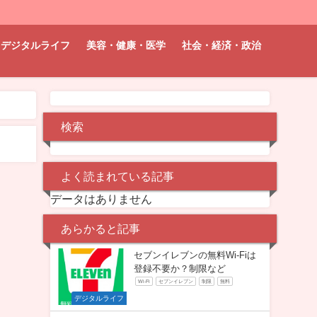
デジタルライフ
美容・健康・医学
社会・経済・政治
検索
よく読まれている記事
データはありません
あらかると記事
セブンイレブンの無料Wi-Fiは
登録不要か？制限など
Wi-Fi
セブンイレブン
制限
無料
デジタルライフ