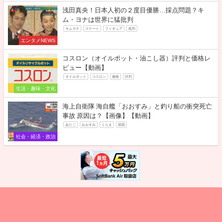
浅田真央！日本人初の２度目優勝…採点問題？キ
ム・ヨナは世界に猛批判
キムヨナ
スケート
フィギュア
批判
エンタメNEWS
コスロン（オイルポット・油こし器）評判と価格レ
ビュー【動画】
オイルポット
コスロン
価格
評判
生活・趣味・文化
海上自衛隊 海自艦「おおすみ」と釣り船の衝突死亡
事故 原因は？【画像】【動画】
あたご
おおすみ
くらま
原因
社会・経済・政治