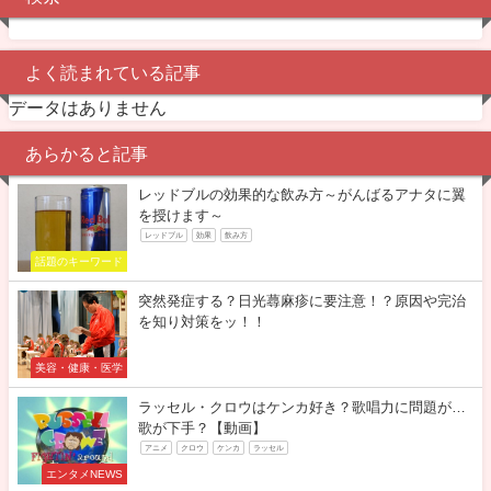
よく読まれている記事
データはありません
あらかると記事
レッドブルの効果的な飲み方～がんばるアナタに翼
を授けます～
レッドブル
効果
飲み方
話題のキーワード
突然発症する？日光蕁麻疹に要注意！？原因や完治
を知り対策をッ！！
美容・健康・医学
ラッセル・クロウはケンカ好き？歌唱力に問題が…
歌が下手？【動画】
アニメ
クロウ
ケンカ
ラッセル
エンタメNEWS