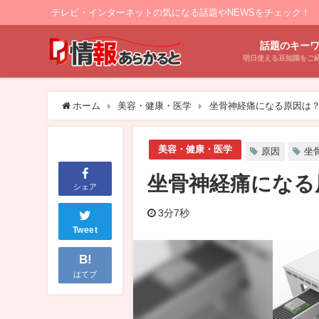
テレビ・インターネットの気になる話題やNEWSをチェック！
話題のキー
明日使える豆知識をご
ホーム
美容・健康・医学
坐骨神経痛になる原因は？
美容・健康・医学
原因
坐
坐骨神経痛になる
シェア
3分7秒
Tweet
B!
はてブ