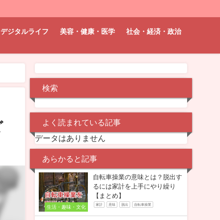
デジタルライフ
美容・健康・医学
社会・経済・政治
検索
よく読まれている記事
ど
データはありません
あらかると記事
自転車操業の意味とは？脱出す
るには家計を上手にやり繰り
【まとめ】
家計
意味
脱出
自転車操業
生活・趣味・文化