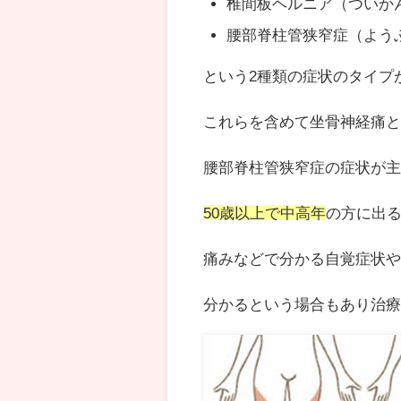
椎間板ヘルニア（ついか
腰部脊柱管狭窄症（よう
という2種類の症状のタイプ
これらを含めて坐骨神経痛
腰部脊柱管狭窄症の症状が
50歳以上で中高年
の方に出
痛みなどで分かる自覚症状
分かるという場合もあり治