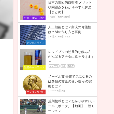
日本の集団的自衛権 メリット
や問題点をわかりやすく解説
【まとめ】
問題点
集団的自衛権
社会・経済・政治
人工知能とは？実現の可能性
は？AIの作り方と事例
AI
人工知能
作り方
デジタルライフ
レッドブルの効果的な飲み方～
がんばるアナタに翼を授けます
～
レッドブル
効果
飲み方
話題のキーワード
ノーベル賞 受賞で気になるの
は多額の賞金の使い道 その実
態とは？
ノーベル賞
賞金
エンタメNEWS
反則投球とは？わかりやすいル
ール（ボーク）【動画】二段モ
ーション