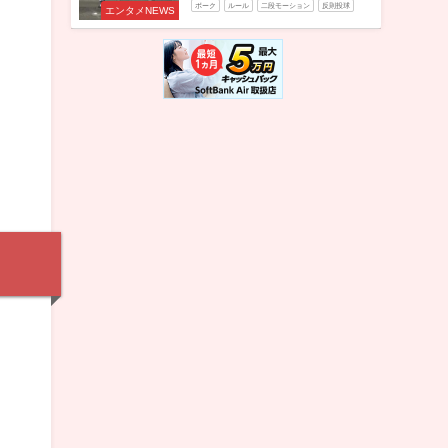
ボーク
ルール
二段モーション
反則投球
エンタメNEWS