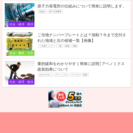
原子力発電所の仕組みについて簡単に説明します。
仕組み
原子力発電所
社会・経済・政治
ご当地ナンバープレートとは？強制？今まで交付さ
れた地域と次の候補一覧【画像】
ご当地ナンバー
一覧
候補
強制
生活・趣味・文化
量的緩和をわかりやすく簡単に説明│アベノミクス
政策効果について
わかりやすく
アベノミクス
アメリカ
効果
社会・経済・政治