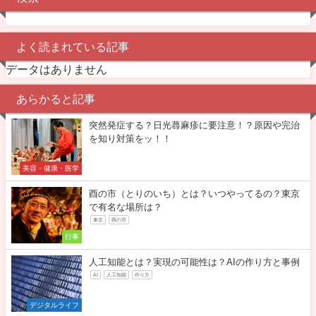
よく読まれている記事
データはありません
あらかると記事
突然発症する？日光蕁麻疹に要注意！？原因や完治
を知り対策をッ！！
美容・健康・医学
酉の市（とりのいち）とは？いつやってるの？東京
で有名な場所は？
東京
酉の市
行事
人工知能とは？実現の可能性は？AIの作り方と事例
AI
人工知能
作り方
デジタルライフ