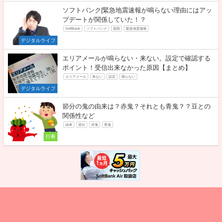
ソフトバンク|緊急地震速報が鳴らない理由にはアッ
プデートが関係していた！？
SoftBank
ソフトバンク
原因
緊急地震速報
デジタルライフ
エリアメールが鳴らない・来ない。設定で確認する
ポイント！受信出来なかった原因【まとめ】
エリアメール
来ない
設定
鳴らない
デジタルライフ
節分の鬼の由来は？赤鬼？それとも青鬼？？豆との
関係性など
由来
節分
赤鬼
青鬼
行事