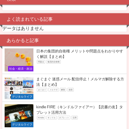
よく読まれている記事
データはありません
あらかると記事
日本の集団的自衛権 メリットや問題点をわかりやす
く解説【まとめ】
問題点
集団的自衛権
社会・経済・政治
まぐまぐ 迷惑メール 配信停止！メルマガ解除する方
法【まとめ】
まぐまぐ
メルマガ
解除
迷惑
デジタルライフ
kindle FIRE（キンドルファイアー）【読書の友】タ
ブレット活用方法
Kindle
キンドル
タブレット
活用
デジタルライフ