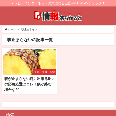
テレビ・インターネットの気になる話題やNEWSをチェック！
ホーム
咳止まらない
咳止まらないの記事一覧
美容・健康・医学
咳が止まらない時に出来る5つ
の応急処置はコレ！痰が絡む
場合など
検索