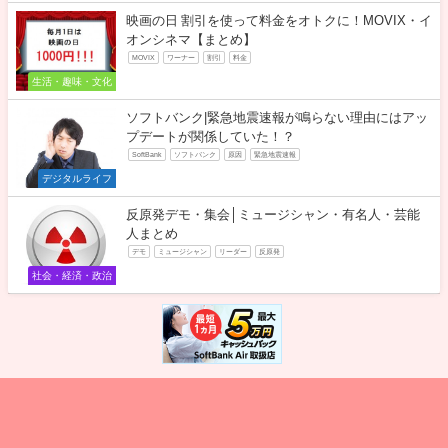
映画の日 割引を使って料金をオトクに！MOVIX・イ
オンシネマ【まとめ】
MOVIX
ワーナー
割引
料金
生活・趣味・文化
ソフトバンク|緊急地震速報が鳴らない理由にはアッ
プデートが関係していた！？
SoftBank
ソフトバンク
原因
緊急地震速報
デジタルライフ
反原発デモ・集会│ミュージシャン・有名人・芸能
人まとめ
デモ
ミュージシャン
リーダー
反原発
社会・経済・政治