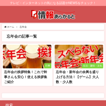
テレビ・インターネットの気になる話題やNEWSをチェック！
ホーム
忘年会
忘年会の記事一覧
行事
生活・趣味・文化
忘年会の挨拶特集！これで幹
忘年会・新年会の余興を盛り
事さんも安心！使える挨拶集
上げる方法！【ゲーム】大人
ご紹介
数・少人数
検索