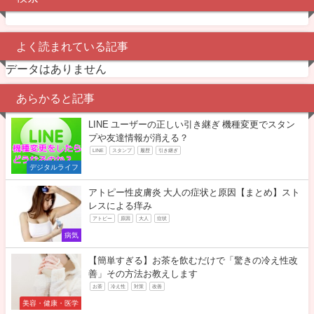
よく読まれている記事
データはありません
あらかると記事
LINE ユーザーの正しい引き継ぎ 機種変更でスタン
プや友達情報が消える？
LINE
スタンプ
履歴
引き継ぎ
デジタルライフ
アトピー性皮膚炎 大人の症状と原因【まとめ】スト
レスによる痒み
アトピー
原因
大人
症状
病気
【簡単すぎる】お茶を飲むだけで「驚きの冷え性改
善」その方法お教えします
お茶
冷え性
対策
改善
美容・健康・医学