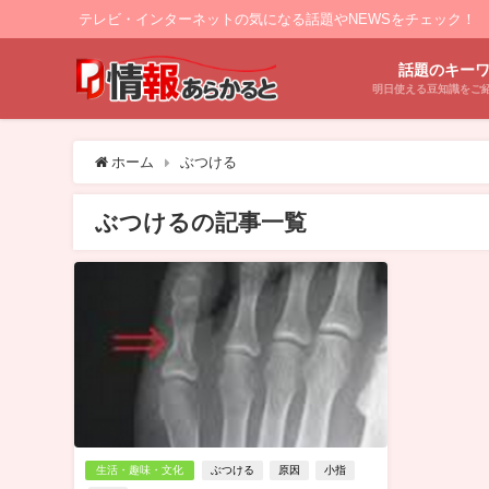
テレビ・インターネットの気になる話題やNEWSをチェック！
話題のキー
明日使える豆知識をご
ホーム
ぶつける
ぶつけるの記事一覧
生活・趣味・文化
ぶつける
原因
小指