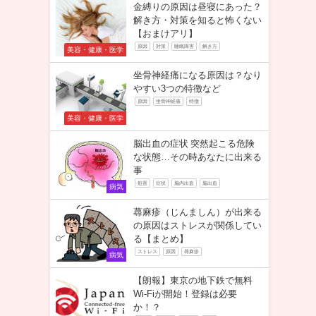
金縛りの原因は昼寝にあった？
解き方・対策を知ると怖くない
【おまけアリ】
原因
対策
睡眠障害
解き方
美容・健康・医学
坐骨神経痛になる原因は？なり
やすい3つの特徴など
原因
坐骨神経痛
特徴
美容・健康・医学
脳出血の症状 突然起こる危険
な状態…その時あなたに出来る
事
処置
症状
脳内出血
脳出血
病気
蕁麻疹（じんましん）が出来る
の原因はストレスが関係してい
る【まとめ】
ストレス
原因
蕁麻疹
病気
【朗報】東京の地下鉄で無料
Wi-Fiが開始！登録は必要
か！？