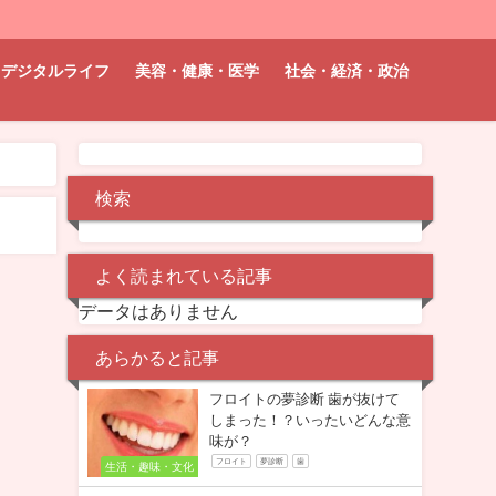
デジタルライフ
美容・健康・医学
社会・経済・政治
検索
よく読まれている記事
データはありません
あらかると記事
フロイトの夢診断 歯が抜けて
しまった！？いったいどんな意
味が？
フロイト
夢診断
歯
生活・趣味・文化