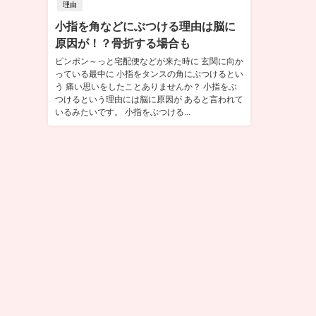
理由
小指を角などにぶつける理由は脳に
原因が！？骨折する場合も
ピンポン～っと宅配便などが来た時に 玄関に向か
っている最中に 小指をタンスの角にぶつけるとい
う 痛い思いをしたことありませんか？ 小指をぶ
つけるという理由には脳に原因が あると言われて
いるみたいです。 小指をぶつける...