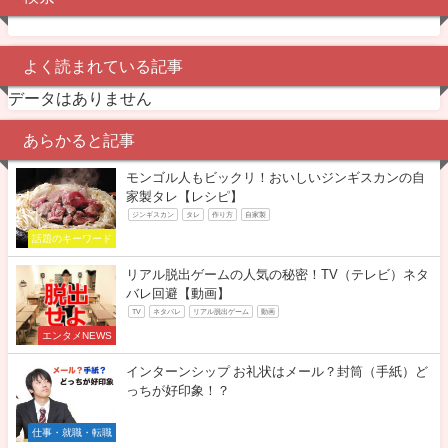
よく読まれている記事
データはありません
あらかると記事
モンゴル人もビックリ！おいしいジンギスカンの自
家製タレ【レシピ】
ジンギスカン
タレ
作り方
自家製
話題のキーワード
リアル脱出ゲームの人気の秘密！TV（テレビ）ネタ
バレ回避【動画】
TV
ネタバレ
リアル脱出ゲーム
動画
エンタメNEWS
インターンシップ お礼状はメール？封筒（手紙）ど
っちが好印象！？
仕事・就職・転職