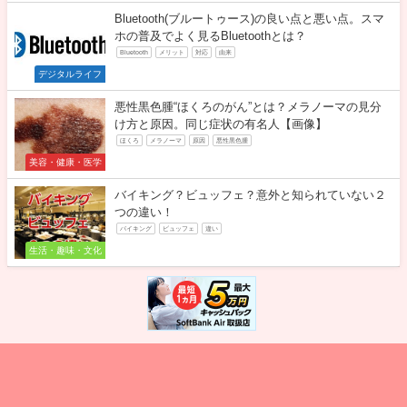
Bluetooth(ブルートゥース)の良い点と悪い点。スマ
ホの普及でよく見るBluetoothとは？
Bluetooth
メリット
対応
由来
デジタルライフ
悪性黒色腫“ほくろのがん”とは？メラノーマの見分
け方と原因。同じ症状の有名人【画像】
ほくろ
メラノーマ
原因
悪性黒色腫
美容・健康・医学
バイキング？ビュッフェ？意外と知られていない２
つの違い！
バイキング
ビュッフェ
違い
生活・趣味・文化