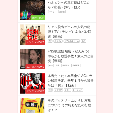
ハルビンへの直行便はどこか
ら？出張・旅行・観光
ハルビン
直行便
旅行・観光
リアル脱出ゲームの人気の秘
密！TV（テレビ）ネタバレ回
避【動画】
TV
ネタバレ
リアル脱出ゲーム
動画
エンタメNEWS
FNS歌謡祭 壇蜜（だんみつ）
やらかし放送事故！素人のど自
慢【動画】
FNS
壇蜜
放送事故
谷村新司
エンタメNEWS
本当だった！本田圭佑 ACミラ
ン移籍決定。来年１月から背番
号は「10」【動画】
AC
イタリア
ミラン
レーシック
エンタメNEWS
車のバッテリー上がりと 対処
について その時あなたの行動
は！？