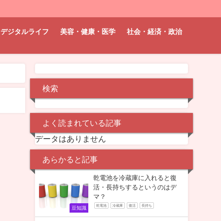
デジタルライフ
美容・健康・医学
社会・経済・政治
検索
よく読まれている記事
データはありません
あらかると記事
乾電池を冷蔵庫に入れると復
活・長持ちするというのはデ
マ？
乾電池
冷蔵庫
復活
長持ち
豆知識