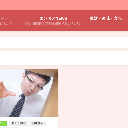
ワード
エンタメNEWS
生活・趣味・文化
紹介します。
文化・芸能界での噂や話題を取り上げます。
文化
お正月休み
お盆休み