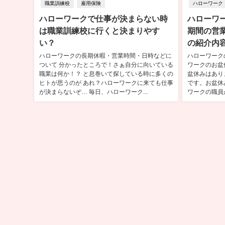
職業訓練校
雇用保険
ハローワーク
ハローワークで仕事が決まらない時
ハローワ
は職業訓練校に行くと決まりやす
期間の営
い？
の紹介内
ハローワークの長期休暇・営業時間・日時などに
ハローワーク
ついて 分かったところで！さぁ自分に向いている
ワークのお盆
職業は何か！？ と息巻いて探している時に多くの
盆休みはあり
ヒトが思うのが あれ？ハローワークに来ても仕事
です。お盆休
が決まらないぞ… 毎日、ハローワーク...
ワークの職員