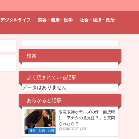
デジタルライフ
美容・健康・医学
社会・経済・政治
検索
よく読まれている記事
データはありません
あらかると記事
阪急阪神ホテルズの件！面接時
に「アナタの意見は？」と質問
されたら？
阪急阪神ホテルズ
面接
仕事・就職・転職