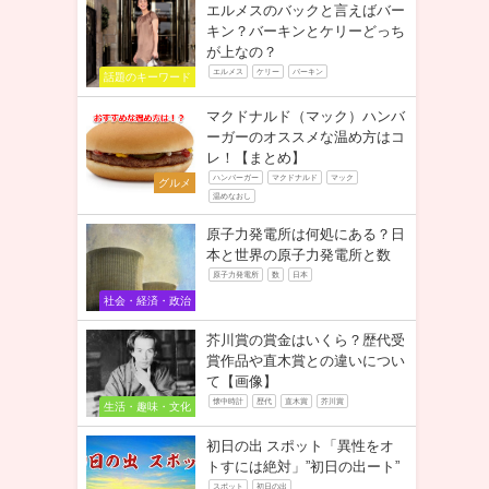
エルメスのバックと言えばバー
キン？バーキンとケリーどっち
が上なの？
エルメス
ケリー
バーキン
話題のキーワード
マクドナルド（マック）ハンバ
ーガーのオススメな温め方はコ
レ！【まとめ】
ハンバーガー
マクドナルド
マック
グルメ
温めなおし
原子力発電所は何処にある？日
本と世界の原子力発電所と数
原子力発電所
数
日本
社会・経済・政治
芥川賞の賞金はいくら？歴代受
賞作品や直木賞との違いについ
て【画像】
懐中時計
歴代
直木賞
芥川賞
生活・趣味・文化
初日の出 スポット「異性をオ
トすには絶対」”初日の出ート”
スポット
初日の出