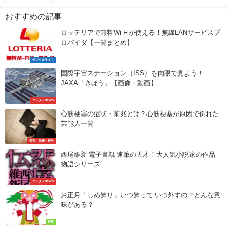
おすすめの記事
ロッテリアで無料Wi-Fiが使える！無線LANサービスプ
ロバイダ【一覧まとめ】
デジタルライフ
国際宇宙ステーション（ISS）を肉眼で見よう！
JAXA「きぼう」【画像・動画】
エンタメNEWS
心筋梗塞の症状・前兆とは？心筋梗塞が原因で倒れた
芸能人一覧
美容・健康・医学
西尾維新 電子書籍 速筆の天才！大人気小説家の作品
物語シリーズ
エンタメNEWS
お正月「しめ飾り」いつ飾って いつ外すの？どんな意
味がある？
行事