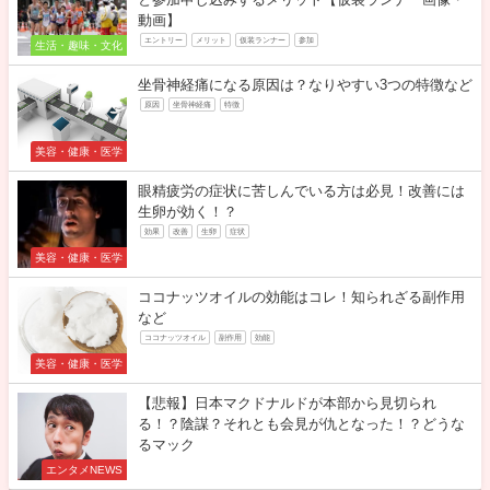
動画】
エントリー
メリット
仮装ランナー
参加
生活・趣味・文化
坐骨神経痛になる原因は？なりやすい3つの特徴など
原因
坐骨神経痛
特徴
美容・健康・医学
眼精疲労の症状に苦しんでいる方は必見！改善には
生卵が効く！？
効果
改善
生卵
症状
美容・健康・医学
ココナッツオイルの効能はコレ！知られざる副作用
など
ココナッツオイル
副作用
効能
美容・健康・医学
【悲報】日本マクドナルドが本部から見切られ
る！？陰謀？それとも会見が仇となった！？どうな
るマック
エンタメNEWS