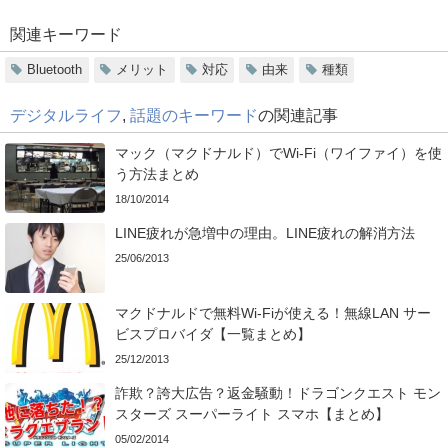
関連キーワード
Bluetooth
メリット
対応
由来
種類
デジタルライフ
,
話題のキーワード
の関連記事
マック（マクドナルド）でWi-Fi（ワイファイ）を使
う方法まとめ
18/10/2014
LINE疲れが急増中の理由。LINE疲れの解消方法
25/06/2013
マクドナルドで無料Wi-Fiが使える！無線LAN サー
ビスプロバイダ【一覧まとめ】
25/12/2013
詐欺？誇大広告？返金騒動！ドラゴンクエスト モン
スターズ スーパーライト スマホ【まとめ】
05/02/2014