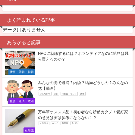
よく読まれている記事
データはありません
あらかると記事
NPOに就職するには？ボランティアなのに給料は幾
ら貰えるのか？
仕事・就職・転職
みんなの党で逮捕？内紛？結局どうなの？みんなの
党【動画】
みんなの党
内紛
桐島ローランド
逮捕
社会・経済・政治
万年筆オススメ品！初心者なら断然カクノ！愛好家
の意見は実は参考にならない！？
オススメ
カクノ
万年筆
金ペン
豆知識