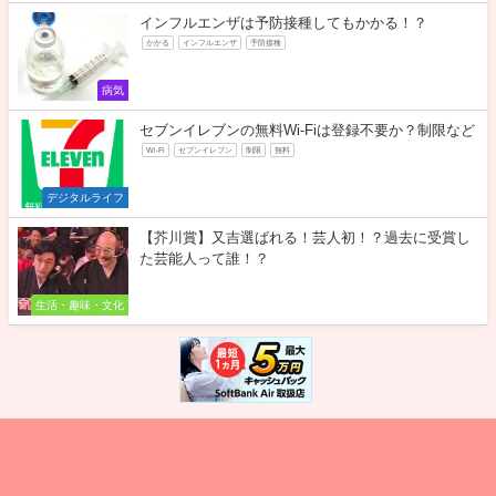
インフルエンザは予防接種してもかかる！？
かかる
インフルエンザ
予防接種
病気
セブンイレブンの無料Wi-Fiは登録不要か？制限など
Wi-Fi
セブンイレブン
制限
無料
デジタルライフ
【芥川賞】又吉選ばれる！芸人初！？過去に受賞し
た芸能人って誰！？
生活・趣味・文化