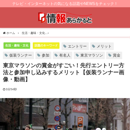
テレビ・インターネットの気になる話題やNEWSをチェック！
ホーム
生活・趣味・文化
東京マラソンの賞金がすごい！先行エントリー方法と参加
生活・趣味・文化
話題のキーワード
エントリー
メリット
仮装ランナー
参加
有名人
東京マラソン
賞金
東京マラソンの賞金がすごい！先行エントリー方
法と参加申し込みするメリット【仮装ランナー画
像・動画】
3分54秒