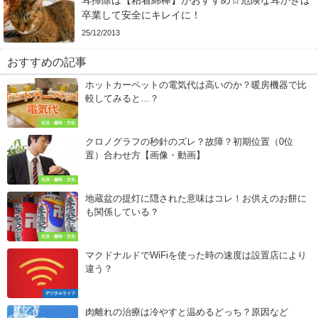
耳掃除は【粘着綿棒】がおすすめ☆危険な耳かきは
卒業して安全にキレイに！
25/12/2013
おすすめの記事
ホットカーペットの電気代は高いのか？暖房機器で比
較してみると…？
生活・趣味・文化
クロノグラフの秒針のズレ？故障？初期位置（0位
置）合わせ方【画像・動画】
生活・趣味・文化
地蔵盆の提灯に隠された意味はコレ！お供えのお餅に
も関係している？
生活・趣味・文化
マクドナルドでWiFiを使った時の速度は設置店により
違う？
デジタルライフ
肉離れの治療は冷やすと温めるどっち？原因など