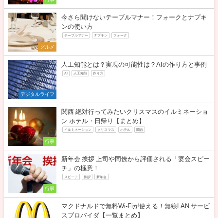
今さら聞けないテーブルマナー！フォークとナプキ
ンの使い方
テーブルマナー
ナプキン
フォーク
グルメ
人工知能とは？実現の可能性は？AIの作り方と事例
AI
人工知能
作り方
デジタルライフ
関西 絶対行ってみたいクリスマスのイルミネーショ
ン ホテル・日帰り【まとめ】
イルミネーション
クリスマス
ホテル
関西
行事
新年会 挨拶 上司や同僚から評価される「宴会スピー
チ」の極意！
スピーチ
挨拶
新年会
行事
マクドナルドで無料Wi-Fiが使える！無線LAN サービ
スプロバイダ【一覧まとめ】