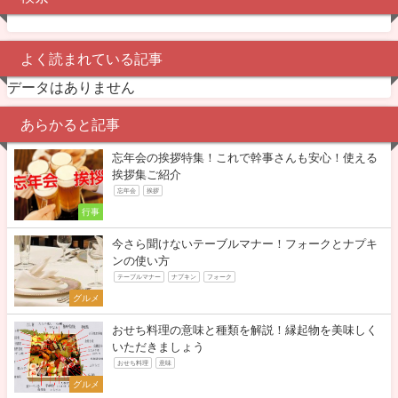
よく読まれている記事
データはありません
あらかると記事
忘年会の挨拶特集！これで幹事さんも安心！使える
挨拶集ご紹介
忘年会
挨拶
行事
今さら聞けないテーブルマナー！フォークとナプキ
ンの使い方
テーブルマナー
ナプキン
フォーク
グルメ
おせち料理の意味と種類を解説！縁起物を美味しく
いただきましょう
おせち料理
意味
グルメ