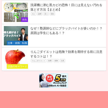
洗濯機に潜む黒カビの恐怖！目には見えない汚れを
落とす方法【まとめ】
カビ
故障
洗う
洗剤
病気
なぜ！塾講師などにブラックバイトが多いのか！？
原因は学生にもある！？
仕事・就職・転職
りんごダイエットは危険？効果を期待する前に注意
するコトは！？
りんごダイエット
効果
危険
注意
話題のキーワード