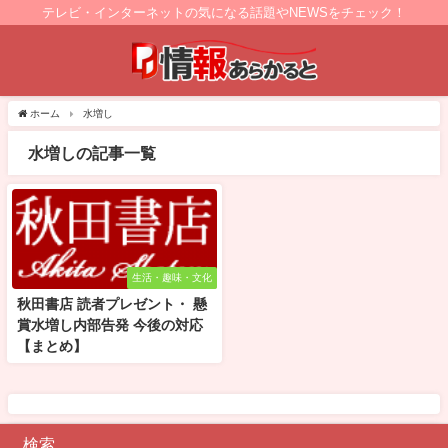
テレビ・インターネットの気になる話題やNEWSをチェック！
ホーム
水増し
水増しの記事一覧
生活・趣味・文化
秋田書店 読者プレゼント・ 懸
賞水増し内部告発 今後の対応
【まとめ】
検索