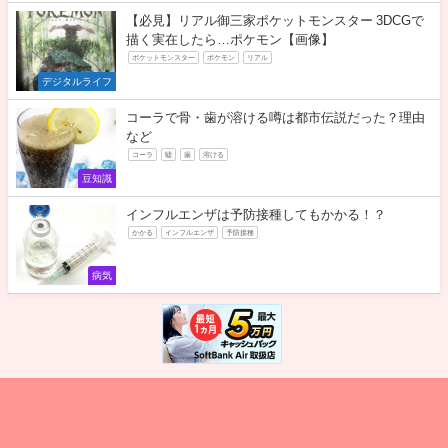
【必見】リアル御三家ポケットモンスター 3DCGで
描く実在したら…ポケモン【画像】
ポケットモンスター
ポケモン
リアル
デジタルライフ
コーラで骨・歯が溶ける噂は都市伝説だった？理由
など
コーラ
嘘
歯
溶ける
豆知識
インフルエンザは予防接種してもかかる！？
かかる
インフルエンザ
予防接種
病気