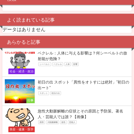
よく読まれている記事
データはありません
あらかると記事
ベクレル：人体に与える影響は？何シーベルトの放
射能が危険？
シーベルト
ベクレル
人体
影響
社会・経済・政治
初日の出 スポット「異性をオトすには絶対」”初日の
出ート”
スポット
初日の出
行事
急性大動脈解離の症状とその原因と予防策。著名
人・芸能人では誰？【画像】
原因
大動脈解離
急性
芸能人
美容・健康・医学