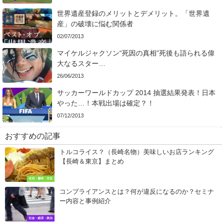
世界遺産登録のメリットとデメリット。「世界遺
産」の破壊に悩む関係者
02/07/2013
マイケルジャクソン“死因の真相”死後も語られる偉
大なるスター…
26/06/2013
サッカーワールドカップ 2014 抽選結果発表！日本
やった…！本戦出場は確定？！
07/12/2013
おすすめの記事
トルコライス？（長崎名物）美味しいお店ランキング
【長崎＆東京】まとめ
生活・趣味・文化
コンプライアンスとは？何が違反になるのか？セミナ
ー内容と事例紹介
社会・経済・政治