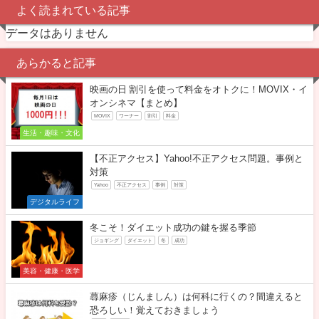
よく読まれている記事
データはありません
あらかると記事
映画の日 割引を使って料金をオトクに！MOVIX・イ
オンシネマ【まとめ】
MOVIX
ワーナー
割引
料金
生活・趣味・文化
【不正アクセス】Yahoo!不正アクセス問題。事例と
対策
Yahoo
不正アクセス
事例
対策
デジタルライフ
冬こそ！ダイエット成功の鍵を握る季節
ジョギング
ダイエット
冬
成功
美容・健康・医学
蕁麻疹（じんましん）は何科に行くの？間違えると
恐ろしい！覚えておきましょう