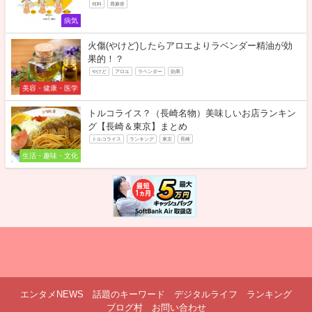
何科
蕁麻疹
病気
火傷(やけど)したらアロエよりラベンダー精油が効
果的！？
やけど
アロエ
ラベンダー
効果
美容・健康・医学
トルコライス？（長崎名物）美味しいお店ランキン
グ【長崎＆東京】まとめ
トルコライス
ランキング
東京
長崎
生活・趣味・文化
エンタメNEWS
話題のキーワード
デジタルライフ
ランキング
ブログ村
お問い合わせ