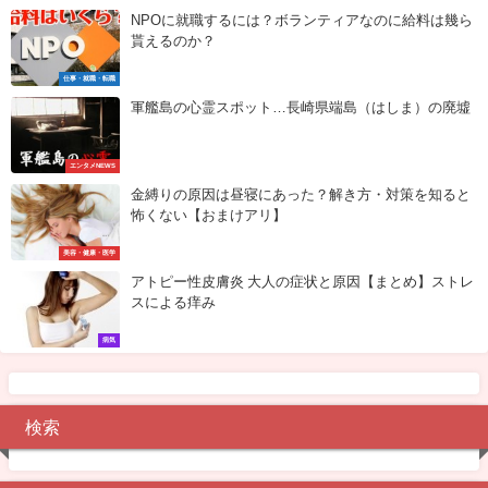
NPOに就職するには？ボランティアなのに給料は幾ら
貰えるのか？
仕事・就職・転職
軍艦島の心霊スポット…長崎県端島（はしま）の廃墟
エンタメNEWS
金縛りの原因は昼寝にあった？解き方・対策を知ると
怖くない【おまけアリ】
美容・健康・医学
アトピー性皮膚炎 大人の症状と原因【まとめ】ストレ
スによる痒み
病気
検索