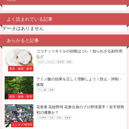
よく読まれている記事
データはありません
あらかると記事
ココナッツオイルの効能はコレ！知られざる副作用
など
ココナッツオイル
副作用
効能
美容・健康・医学
アミノ酸の効果を正しく理解しよう！防止・抑制・
修復
アミノ酸
効果
美容・健康・医学
花巻東 高校野球 花東出身のプロ野球選手！岩手県勢
初の優勝か？
プロ野球
大谷
岸里
花巻東
エンタメNEWS