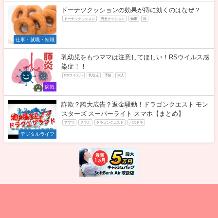
ドーナツクッションの効果が痔に効くのはなぜ？
ドーナツクッション
円座クッション
効果
痔
仕事・就職・転職
乳幼児をもつママは注意してほしい！RSウイルス感
染症！！
RSウイスル
乳幼児
予防
大人
病気
詐欺？誇大広告？返金騒動！ドラゴンクエスト モン
スターズ スーパーライト スマホ【まとめ】
アプリ
スマホ
ドラゴンクエスト
パズドラ
デジタルライフ