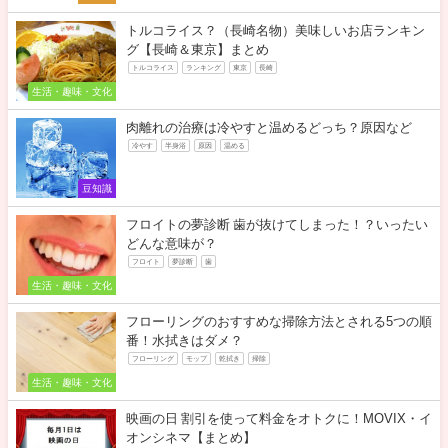
トルコライス？（長崎名物）美味しいお店ランキン
グ【長崎＆東京】まとめ
トルコライス
ランキング
東京
長崎
生活・趣味・文化
肉離れの治療は冷やすと温めるどっち？原因など
冷やす
半身浴
原因
温める
豆知識
フロイトの夢診断 歯が抜けてしまった！？いったい
どんな意味が？
フロイト
夢診断
歯
生活・趣味・文化
フローリングのおすすめな掃除方法とされる5つの順
番！水拭きはダメ？
フローリング
モップ
乾拭き
掃除
生活・趣味・文化
映画の日 割引を使って料金をオトクに！MOVIX・イ
オンシネマ【まとめ】