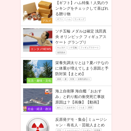
【ギフト】ハム特集！人気のラ
ンキングをチェックして喜ばれ
る贈り物
ギフト
ハム
ランキング
グルメ
ソチ五輪 メダルは確定 浅田真
央 オリンピック フィギュアス
ケート グランプリ
キムヨナ
ソチ五輪
フィギュアスケート
エンタメNEWS
浅田真央
栄養失調太りとは？夏バテなの
に体重が増えてしまう原因と予
防対策【まとめ】
原因
夏
対策
栄養失調太り
生活・趣味・文化
海上自衛隊 海自艦「おおす
み」と釣り船の衝突死亡事故
原因は？【画像】【動画】
あたご
おおすみ
くらま
原因
社会・経済・政治
反原発デモ・集会│ミュージシ
ャン・有名人・芸能人まとめ
デモ
ミュージシャン
リーダー
反原発