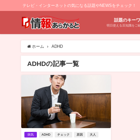
テレビ・インターネットの気になる話題やNEWSをチェック！
話題のキー
明日使える豆知識をご
ホーム
ADHD
ADHDの記事一覧
病気
ADHD
チェック
原因
大人