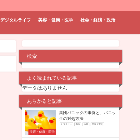
デジタルライフ
美容・健康・医学
社会・経済・政治
検索
よく読まれている記事
データはありません
あらかると記事
集団パニックの事例と、パニッ
クの対処方法
ヒステリー
事例
地震
関東大震災
美容・健康・医学