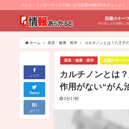
テレビ・インターネットの気になる話題やNEWSをチェック！
話題のキー
明日使える豆知識をご
ホーム
美容・健康・医学
カルチノンとは？八王子の
美容・健康・医学
話題のキーワ
カルチノンとは？
シェア
作用がない“がん
Tweet
2分17秒
B!
はてブ