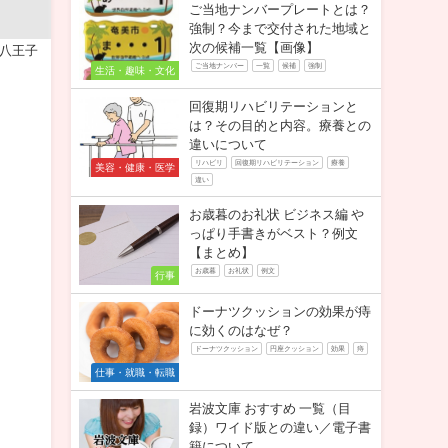
ご当地ナンバープレートとは？
強制？今まで交付された地域と
次の候補一覧【画像】
 八王子
ご当地ナンバー
一覧
候補
強制
生活・趣味・文化
回復期リハビリテーションと
は？その目的と内容。療養との
違いについて
リハビリ
回復期リハビリテーション
療養
美容・健康・医学
違い
お歳暮のお礼状 ビジネス編 や
っぱり手書きがベスト？例文
【まとめ】
お歳暮
お礼状
例文
行事
ドーナツクッションの効果が痔
に効くのはなぜ？
ドーナツクッション
円座クッション
効果
痔
仕事・就職・転職
岩波文庫 おすすめ 一覧（目
録）ワイド版との違い／電子書
籍について