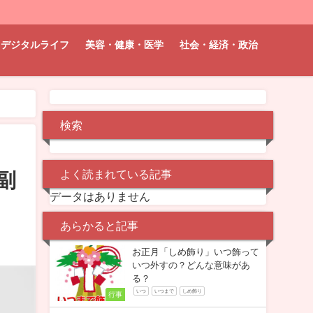
デジタルライフ
美容・健康・医学
社会・経済・政治
検索
よく読まれている記事
副
データはありません
あらかると記事
お正月「しめ飾り」いつ飾って
いつ外すの？どんな意味があ
る？
いつ
いつまで
しめ飾り
行事