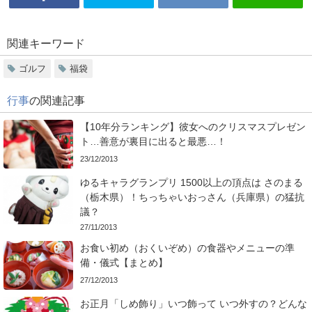
関連キーワード
ゴルフ
福袋
行事
の関連記事
【10年分ランキング】彼女へのクリスマスプレゼン
ト…善意が裏目に出ると最悪…！
23/12/2013
ゆるキャラグランプリ 1500以上の頂点は さのまる
（栃木県）！ちっちゃいおっさん（兵庫県）の猛抗
議？
27/11/2013
お食い初め（おくいぞめ）の食器やメニューの準
備・儀式【まとめ】
27/12/2013
お正月「しめ飾り」いつ飾って いつ外すの？どんな