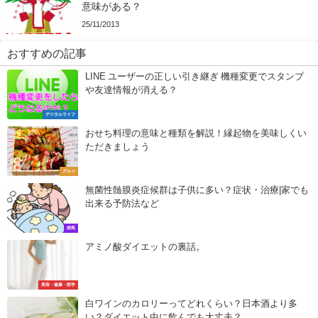
意味がある？
25/11/2013
おすすめの記事
LINE ユーザーの正しい引き継ぎ 機種変更でスタンプ
や友達情報が消える？
デジタルライフ
おせち料理の意味と種類を解説！縁起物を美味しくい
ただきましょう
グルメ
無菌性髄膜炎症候群は子供に多い？症状・治療|家でも
出来る予防法など
病気
アミノ酸ダイエットの裏話。
美容・健康・医学
白ワインのカロリーってどれくらい？日本酒より多
い？ダイエット中に飲んでも大丈夫？