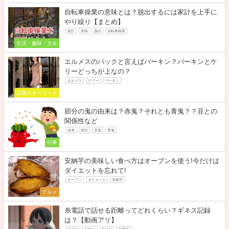
自転車操業の意味とは？脱出するには家計を上手に
やり繰り【まとめ】
家計
意味
脱出
自転車操業
生活・趣味・文化
エルメスのバックと言えばバーキン？バーキンとケ
リーどっちが上なの？
エルメス
ケリー
バーキン
話題のキーワード
節分の鬼の由来は？赤鬼？それとも青鬼？？豆との
関係性など
由来
節分
赤鬼
青鬼
行事
安納芋の美味しい食べ方はオーブンを使う!今だけは
ダイエットを忘れて!
オーブン
ダイエット
安納芋
グルメ
糸電話で話せる距離ってどれくらい？ギネス記録
は？【動画アリ】