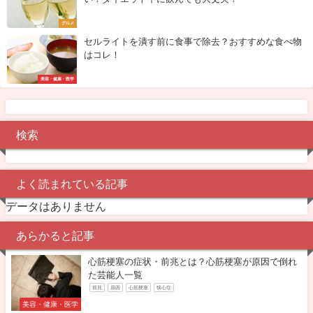
グルメ
セルライトを潰す前に食事で除去？おすすめな食べ物
はコレ！
美容・健康・医学
検索
よく読まれている記事
データはありません
あらかると記事
心筋梗塞の症状・前兆とは？心筋梗塞が原因で倒れ
た芸能人一覧
前兆
原因
心筋梗塞
狭心症
美容・健康・医学