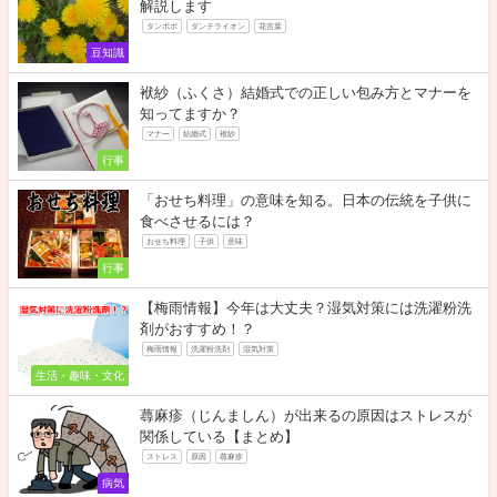
解説します
タンポポ
ダンテライオン
花言葉
豆知識
袱紗（ふくさ）結婚式での正しい包み方とマナーを
知ってますか？
マナー
結婚式
袱紗
行事
「おせち料理」の意味を知る。日本の伝統を子供に
食べさせるには？
おせち料理
子供
意味
行事
【梅雨情報】今年は大丈夫？湿気対策には洗濯粉洗
剤がおすすめ！？
梅雨情報
洗濯粉洗剤
湿気対策
生活・趣味・文化
蕁麻疹（じんましん）が出来るの原因はストレスが
関係している【まとめ】
ストレス
原因
蕁麻疹
病気