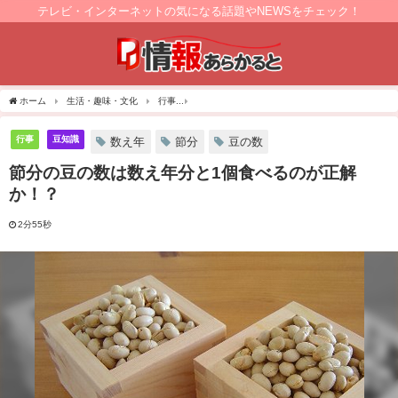
テレビ・インターネットの気になる話題やNEWSをチェック！
ホーム
生活・趣味・文化
行事
節分の豆の数は数え年分と1個食べるのが正解か！
行事
豆知識
数え年
節分
豆の数
節分の豆の数は数え年分と1個食べるのが正解
か！？
2分55秒