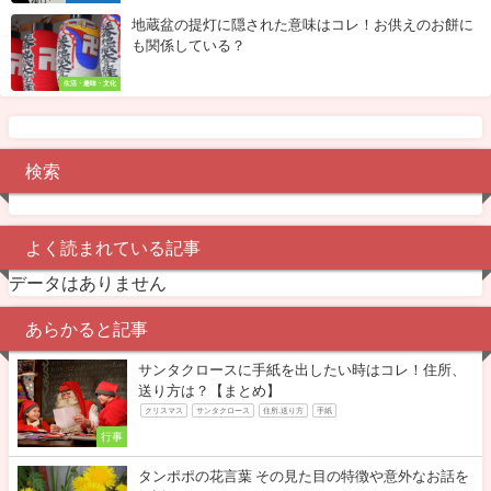
地蔵盆の提灯に隠された意味はコレ！お供えのお餅に
も関係している？
生活・趣味・文化
検索
よく読まれている記事
データはありません
あらかると記事
サンタクロースに手紙を出したい時はコレ！住所、
送り方は？【まとめ】
クリスマス
サンタクロース
住所.送り方
手紙
行事
タンポポの花言葉 その見た目の特徴や意外なお話を