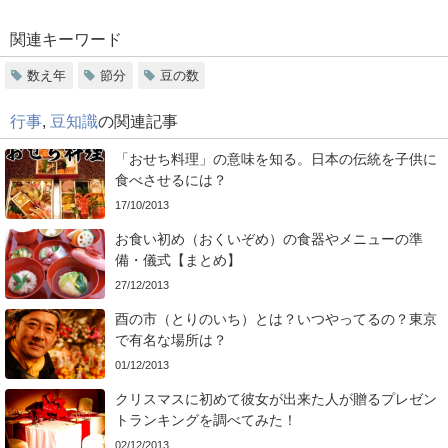
関連キーワード
数え年
節分
豆の数
行事
,
豆知識
の関連記事
「おせち料理」の意味を知る。日本の伝統を子供に
食べさせるには？
17/10/2013
お食い初め（おくいぞめ）の食器やメニューの準
備・儀式【まとめ】
27/12/2013
酉の市（とりのいち）とは？いつやってるの？東京
で有名な場所は？
01/12/2013
クリスマスに初めて彼女が出来た人が贈るプレゼン
トランキングを調べてみた！
02/12/2013