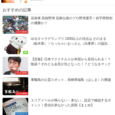
おすすめの記事
花巻東 高校野球 花東出身のプロ野球選手！岩手県勢初
の優勝か？
エンタメNEWS
ゆるキャラグランプリ 1500以上の頂点は さのまる
（栃木県）！ちっちゃいおっさん（兵庫県）の猛抗
議？
行事
【悲報】日本マクドナルドが本部から見切られる！？
陰謀？それとも会見が仇となった！？どうなるマック
エンタメNEWS
軍艦島の心霊スポット…長崎県端島（はしま）の廃墟
エンタメNEWS
エリアメールが鳴らない・来ない。設定で確認するポ
イント！受信出来なかった原因【まとめ】
デジタルライフ