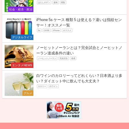
はだしのゲン
漫画
閲覧
社会・経済・政治
iPhone 5s ケース 種類 5 は使える？違いは指紋セン
サー！オススメ一覧
5s
CASE
iPhone
オススメ
デジタルライフ
ノーヒットノーランとは？完全試合とノーヒットノ
ーラン達成条件の違い
ノーヒットノーラン
完全試合
達成
エンタメNEWS
白ワインのカロリーってどれくらい？日本酒より多
い？ダイエット中に飲んでも大丈夫？
カロリー
白ワイン
グルメ