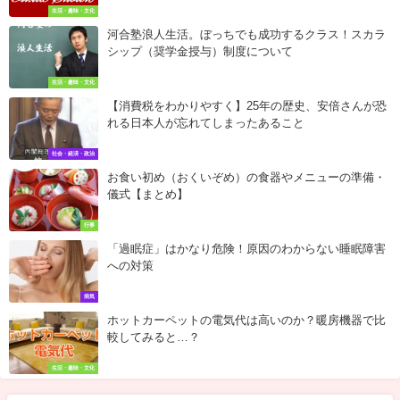
生活・趣味・文化
河合塾浪人生活。ぼっちでも成功するクラス！スカラ
シップ（奨学金授与）制度について
生活・趣味・文化
【消費税をわかりやすく】25年の歴史、安倍さんが恐
れる日本人が忘れてしまったあること
社会・経済・政治
お食い初め（おくいぞめ）の食器やメニューの準備・
儀式【まとめ】
行事
「過眠症」はかなり危険！原因のわからない睡眠障害
への対策
病気
ホットカーペットの電気代は高いのか？暖房機器で比
較してみると…？
生活・趣味・文化