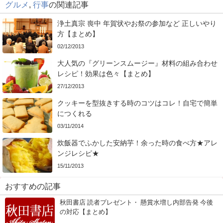
グルメ
,
行事
の関連記事
浄土真宗 喪中 年賀状やお祭の参加など 正しいやり
方【まとめ】
02/12/2013
大人気の『グリーンスムージー』材料の組み合わせ
レシピ！効果は色々【まとめ】
27/12/2013
クッキーを型抜きする時のコツはコレ！自宅で簡単
につくれる
03/11/2014
炊飯器でふかした安納芋！余った時の食べ方★アレ
ンジレシピ★
15/11/2013
おすすめの記事
秋田書店 読者プレゼント・ 懸賞水増し内部告発 今後
の対応【まとめ】