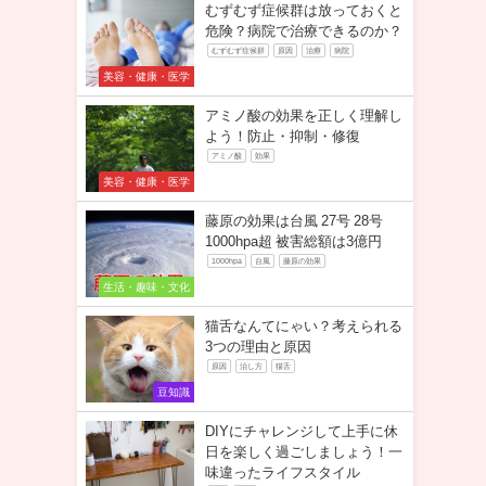
むずむず症候群は放っておくと
危険？病院で治療できるのか？
むずむず症候群
原因
治療
病院
美容・健康・医学
アミノ酸の効果を正しく理解し
よう！防止・抑制・修復
アミノ酸
効果
美容・健康・医学
藤原の効果は台風 27号 28号
1000hpa超 被害総額は3億円
1000hpa
台風
藤原の効果
生活・趣味・文化
猫舌なんてにゃい？考えられる
3つの理由と原因
原因
治し方
猫舌
豆知識
DIYにチャレンジして上手に休
日を楽しく過ごしましょう！一
味違ったライフスタイル