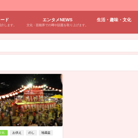
ワード
エンタメNEWS
生活・趣味・文化
紹介します。
文化・芸能界での噂や話題を取り上げます。
文化
お供え
のし
地蔵盆