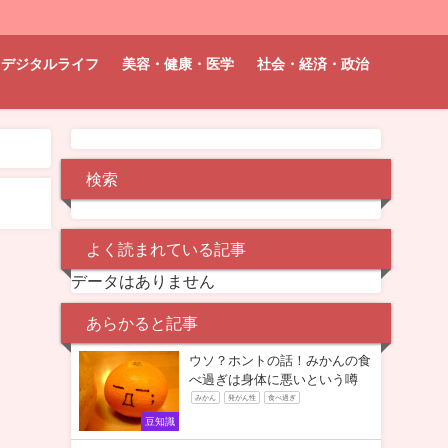
デジタルライフ
美容・健康・医学
社会・経済・政治
検索
よく読まれている記事
データはありません
あらかると記事
ウソ？ホントの話！みかんの食
べ過ぎは身体に悪いという噂
みかん
発がん性
食べ過ぎ
豆知識