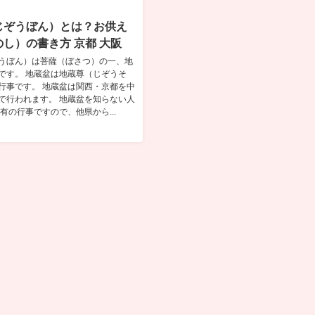
じぞうぼん）とは？お供え
し）の書き方 京都 大阪
うぼん）は菩薩（ぼさつ）の一、地
です。 地蔵盆は地蔵尊（じぞうそ
行事です。 地蔵盆は関西・京都を中
で行われます。 地蔵盆を知らない人
有の行事ですので、他県から...