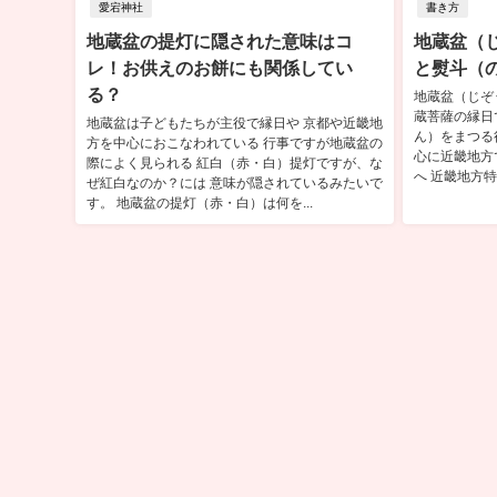
愛宕神社
書き方
地蔵盆の提灯に隠された意味はコ
地蔵盆（
レ！お供えのお餅にも関係してい
と熨斗（の
る？
地蔵盆（じぞ
蔵菩薩の縁日
地蔵盆は子どもたちが主役で縁日や 京都や近畿地
ん）をまつる
方を中心におこなわれている 行事ですが地蔵盆の
心に近畿地方
際によく見られる 紅白（赤・白）提灯ですが、な
へ 近畿地方特
ぜ紅白なのか？には 意味が隠されているみたいで
す。 地蔵盆の提灯（赤・白）は何を...