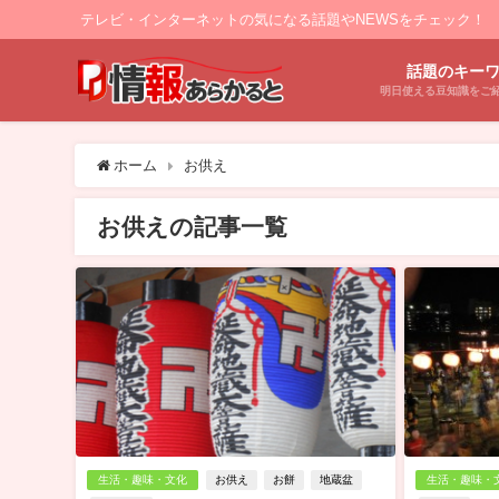
テレビ・インターネットの気になる話題やNEWSをチェック！
話題のキー
明日使える豆知識をご
ホーム
お供え
お供えの記事一覧
生活・趣味・文化
お供え
お餅
地蔵盆
生活・趣味・