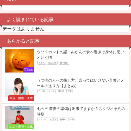
よく読まれている記事
データはありません
あらかると記事
ウソ？ホントの話！みかんの食べ過ぎは身体に悪い
という噂
みかん
発がん性
食べ過ぎ
豆知識
うつ病の人への接し方。言ってはいけない言葉とメ
ールの送り方【まとめ】
うつ病
メール
接し方
言葉
美容・健康・医学
七五三 前撮の準備は出来てますか？スタジオ予約の
時期
スタジオ
七五三
前撮り
時期
生活・趣味・文化