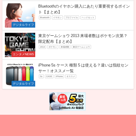
Bluetoothのイヤホン購入にあたり重要視するポイン
ト【まとめ】
Bluetooth
イヤホン
プロファイル
ヘッドセット
デジタルライフ
東京ゲームショウ 2013 来場者数はポケモン次第？
限定配布【まとめ】
2013
ポケモン
来場者数
東京ゲームショウ
エンタメNEWS
iPhone 5s ケース 種類 5 は使える？違いは指紋セン
サー！オススメ一覧
5s
CASE
iPhone
オススメ
デジタルライフ