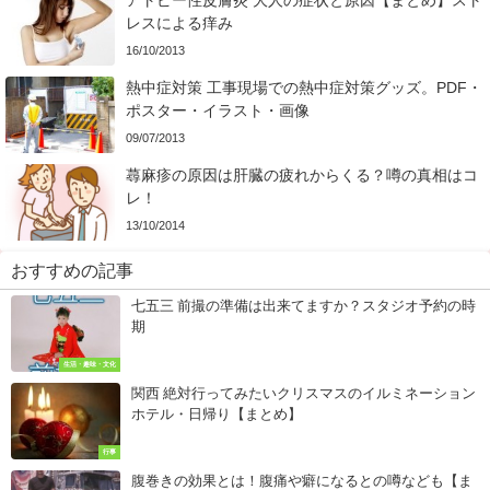
アトピー性皮膚炎 大人の症状と原因【まとめ】スト
レスによる痒み
16/10/2013
熱中症対策 工事現場での熱中症対策グッズ。PDF・
ポスター・イラスト・画像
09/07/2013
蕁麻疹の原因は肝臓の疲れからくる？噂の真相はコ
レ！
13/10/2014
おすすめの記事
七五三 前撮の準備は出来てますか？スタジオ予約の時
期
生活・趣味・文化
関西 絶対行ってみたいクリスマスのイルミネーション
ホテル・日帰り【まとめ】
行事
腹巻きの効果とは！腹痛や癖になるとの噂なども【ま