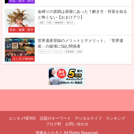
社会・経済・政治
金縛りの原因は昼寝にあった？解き方・対策を知る
と怖くない【おまけアリ】
原因
対策
睡眠障害
解き方
美容・健康・医学
世界遺産登録のメリットとデメリット。「世界遺
産」の破壊に悩む関係者
デメリット
メリット
世界遺産
登録
エンタメNEWS
エンタメNEWS
話題のキーワード
デジタルライフ
ランキング
ブログ村
お問い合わせ
情報あらかると All Rights Reserved.