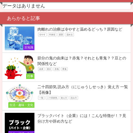
データはありません
あらかると記事
肉離れの治療は冷やすと温めるどっち？原因など
冷やす
半身浴
原因
温める
豆知識
節分の鬼の由来は？赤鬼？それとも青鬼？？豆との
関係性など
由来
節分
赤鬼
青鬼
行事
二十四節気 読み方（にじゅうしせっき）覚え方 一覧
【画像】
一覧
二十四節気
覚え方
読み方
生活・趣味・文化
ブラックバイト（企業）には！こんな特徴が！？見
分け方や辞め方など