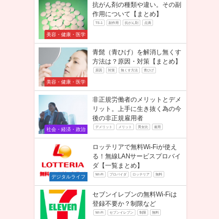
抗がん剤の種類や違い。その副
作用について【まとめ】
TS-1
副作用
抗がん剤
点滴
美容・健康・医学
青髭（青ひげ）を解消し無くす
方法は？原因・対策【まとめ】
原因
対策
無くす方法
青ひげ
美容・健康・医学
非正規労働者のメリットとデメ
リット。上手に生き抜く為の今
後の非正規雇用者
デメリット
メリット
男女比
雇用
社会・経済・政治
ロッテリアで無料Wi-Fiが使え
る！無線LANサービスプロバイ
ダ【一覧まとめ】
Wi-Fi
プロバイダ
ロッテリア
無料
デジタルライフ
セブンイレブンの無料Wi-Fiは
登録不要か？制限など
Wi-Fi
セブンイレブン
制限
無料