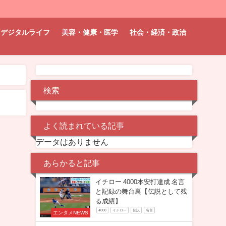
デジタルライフ
美容・健康・医学
社会・経済・政治
検索
よく読まれている記事
データはありません
あらかると記事
イチロー 4000本安打達成 名言
と記録の舞台裏【伝説として残
る成績】
4000
イチロー
伝説
名言
エンタメNEWS