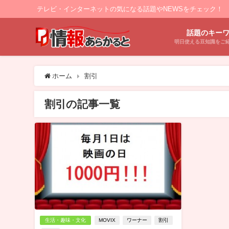
テレビ・インターネットの気になる話題やNEWSをチェック！
話題のキー
明日使える豆知識をご
ホーム
割引
割引の記事一覧
生活・趣味・文化
MOVIX
ワーナー
割引