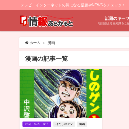
テレビ・インターネットの気になる話題やNEWSをチェック！
話題のキー
明日使える豆知識をご
ホーム
漫画
漫画の記事一覧
社会・経済・政治
はだしのゲン
漫画