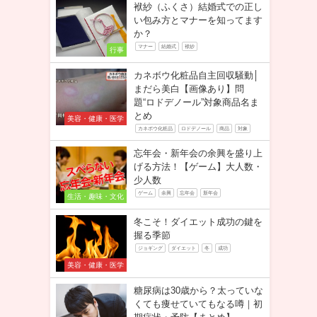
袱紗（ふくさ）結婚式での正し
い包み方とマナーを知ってます
か？
マナー
結婚式
袱紗
行事
カネボウ化粧品自主回収騒動│
まだら美白【画像あり】問
題“ロドデノール”対象商品名ま
とめ
美容・健康・医学
カネボウ化粧品
ロドデノール
商品
対象
忘年会・新年会の余興を盛り上
げる方法！【ゲーム】大人数・
少人数
ゲーム
余興
忘年会
新年会
生活・趣味・文化
冬こそ！ダイエット成功の鍵を
握る季節
ジョギング
ダイエット
冬
成功
美容・健康・医学
糖尿病は30歳から？太っていな
くても痩せていてもなる噂｜初