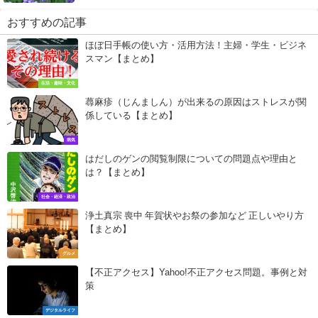
おすすめの記事
ほぼ日手帳の使い方・活用方法！主婦・学生・ビジネ
スマン【まとめ】
生活・趣味・文化
蕁麻疹（じんましん）が出来るの原因はストレスが関
係している【まとめ】
病気
はだしのゲンの閲覧制限についての問題点や理由と
は？【まとめ】
社会・経済・政治
浄土真宗 喪中 年賀状やお祭の参加など 正しいやり方
【まとめ】
グルメ
【不正アクセス】Yahoo!不正アクセス問題。事例と対
策
デジタルライフ