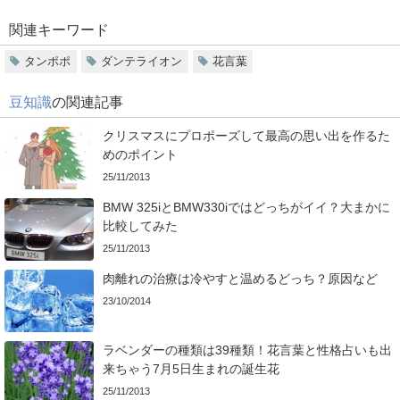
関連キーワード
タンポポ
ダンテライオン
花言葉
豆知識
の関連記事
クリスマスにプロポーズして最高の思い出を作るた
めのポイント
25/11/2013
BMW 325iとBMW330iではどっちがイイ？大まかに
比較してみた
25/11/2013
肉離れの治療は冷やすと温めるどっち？原因など
23/10/2014
ラベンダーの種類は39種類！花言葉と性格占いも出
来ちゃう7月5日生まれの誕生花
25/11/2013