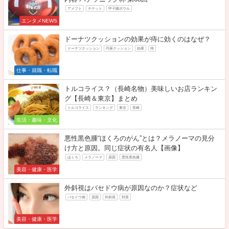
アメフト
チケット
甲子園ボウル
エンタメNEWS
ドーナツクッションの効果が痔に効くのはなぜ？
ドーナツクッション
円座クッション
効果
痔
仕事・就職・転職
トルコライス？（長崎名物）美味しいお店ランキン
グ【長崎＆東京】まとめ
トルコライス
ランキング
東京
長崎
生活・趣味・文化
悪性黒色腫“ほくろのがん”とは？メラノーマの見分
け方と原因。同じ症状の有名人【画像】
ほくろ
メラノーマ
原因
悪性黒色腫
美容・健康・医学
外斜視はバセドウ病が原因なのか？症状など
バセドウ病
原因
外斜視
対策
美容・健康・医学