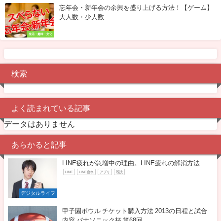
忘年会・新年会の余興を盛り上げる方法！【ゲーム】
大人数・少人数
生活・趣味・文化
検索
よく読まれている記事
データはありません
あらかると記事
LINE疲れが急増中の理由。LINE疲れの解消方法
LINE
LINE疲れ
アプリ
既読
デジタルライフ
甲子園ボウル チケット購入方法 2013の日程と試合
内容 パナソニック杯 第68回