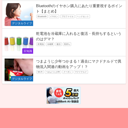
Bluetoothのイヤホン購入にあたり重要視するポイン
ト【まとめ】
Bluetooth
イヤホン
プロファイル
ヘッドセット
デジタルライフ
乾電池を冷蔵庫に入れると復活・長持ちするという
のはデマ？
乾電池
冷蔵庫
復活
長持ち
豆知識
つまようじ少年つかまる！過去にマクドナルドで異
物混入関連の動画をアップ！？
Wi-Fi
つまようじ少年
クーポン
マクドナルド
デジタルライフ