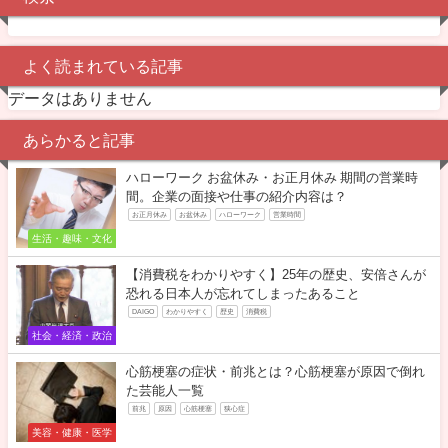
よく読まれている記事
データはありません
あらかると記事
ハローワーク お盆休み・お正月休み 期間の営業時
間。企業の面接や仕事の紹介内容は？
お正月休み
お盆休み
ハローワーク
営業時間
生活・趣味・文化
【消費税をわかりやすく】25年の歴史、安倍さんが
恐れる日本人が忘れてしまったあること
DAIGO
わかりやすく
歴史
消費税
社会・経済・政治
心筋梗塞の症状・前兆とは？心筋梗塞が原因で倒れ
た芸能人一覧
前兆
原因
心筋梗塞
狭心症
美容・健康・医学