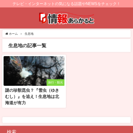
テレビ・インターネットの気になる話題やNEWSをチェック！
ホーム
生息地
生息地の記事一覧
旅行・観光
謎の珍獣昆虫？『雪虫（ゆき
むし）』を追え！生息地は北
海道が有力
検索