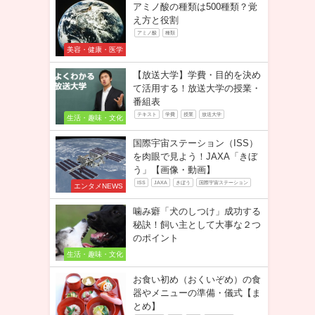
アミノ酸の種類は500種類？覚
え方と役割
アミノ酸
種類
美容・健康・医学
【放送大学】学費・目的を決め
て活用する！放送大学の授業・
番組表
テキスト
学費
授業
放送大学
生活・趣味・文化
国際宇宙ステーション（ISS）
を肉眼で見よう！JAXA「きぼ
う」【画像・動画】
ISS
JAXA
きぼう
国際宇宙ステーション
エンタメNEWS
噛み癖「犬のしつけ」成功する
秘訣！飼い主として大事な２つ
のポイント
生活・趣味・文化
お食い初め（おくいぞめ）の食
器やメニューの準備・儀式【ま
とめ】