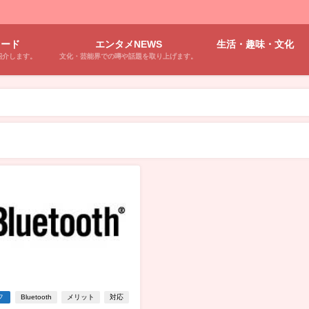
ワード
エンタメNEWS
生活・趣味・文化
紹介します。
文化・芸能界での噂や話題を取り上げます。
フ
Bluetooth
メリット
対応