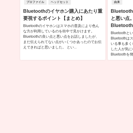
プロファイル
ヘッドセット
由来
Bluetoothのイヤホン購入にあたり重
Blueto
要視するポイント【まとめ】
と悪い点
Bluetoo
Bluetoothのイヤホンはスマホの普及により色ん
な方が利用しているのを街中で見かけます。
Bluetoo
Bluetoothの良い点と悪い点をお話しましたが、
Bluetoo
まだ伝えられてない点がいくつかあったのでお伝
いる事も多く
えできればと思いました。 とい...
した人が気に
Bluetoothを