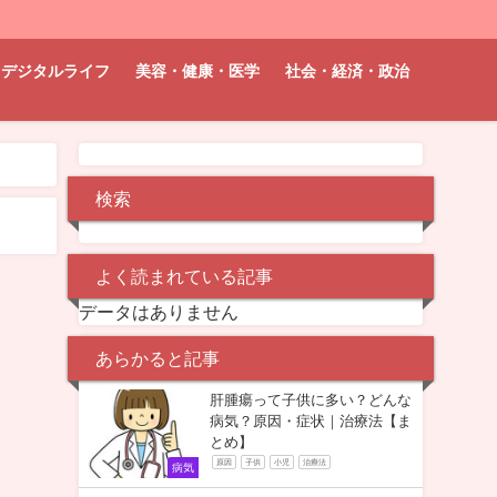
デジタルライフ
美容・健康・医学
社会・経済・政治
検索
よく読まれている記事
データはありません
あらかると記事
肝腫瘍って子供に多い？どんな
病気？原因・症状｜治療法【ま
とめ】
原因
子供
小児
治療法
病気