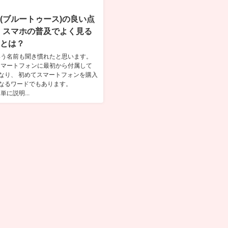
oth(ブルートゥース)の良い点
。スマホの普及でよく見る
thとは？
thという名前も聞き慣れたと思います。
thはスマートフォンに最初から付属して
なり、 初めてスマートフォンを購入
なるワードでもあります。
簡単に説明...