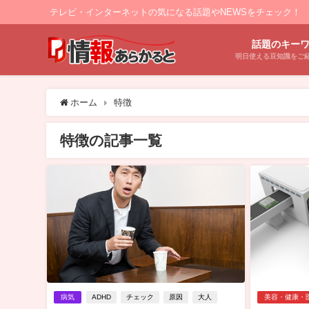
テレビ・インターネットの気になる話題やNEWSをチェック！
話題のキー
明日使える豆知識をご
ホーム
特徴
特徴の記事一覧
病気
ADHD
チェック
原因
大人
美容・健康・