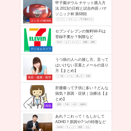
甲子園ボウル チケット購入方
法 2013の日程と試合内容 パナ
ソニック杯 第68回
アメフト
チケット
甲子園ボウル
エンタメNEWS
セブンイレブンの無料Wi-Fiは
登録不要か？制限など
Wi-Fi
セブンイレブン
制限
無料
デジタルライフ
うつ病の人への接し方。言って
はいけない言葉とメールの送り
方【まとめ】
うつ病
メール
接し方
言葉
美容・健康・医学
肝腫瘍って子供に多い？どんな
病気？原因・症状｜治療法【ま
とめ】
原因
子供
小児
治療法
病気
あれ？これって！もしかして
ADHD？原因や7つの特徴など
ADHD
チェック
原因
大人