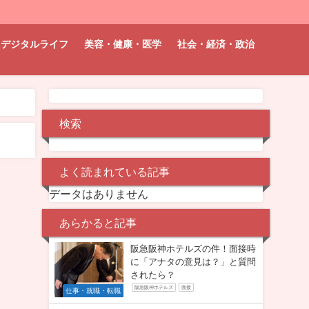
デジタルライフ
美容・健康・医学
社会・経済・政治
検索
よく読まれている記事
データはありません
あらかると記事
阪急阪神ホテルズの件！面接時
に「アナタの意見は？」と質問
されたら？
阪急阪神ホテルズ
面接
仕事・就職・転職