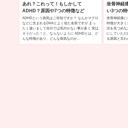
あれ？これって！もしかして
坐骨神経
ADHD？原因や7つの特徴など
い3つの
ADHDという病気はご存知ですか？ なんかマグロ
坐骨神経痛に
などに含まれるDHAとよく似た名前ですが まっ
特徴が大きく
たく違いまして自分では気付かない事が多く 実は
活を見つめな
そうだった！と、ならないように ADHDとは、ど
にしていただ
んな特徴があり、どんな病気なのか...
る原因と言われ