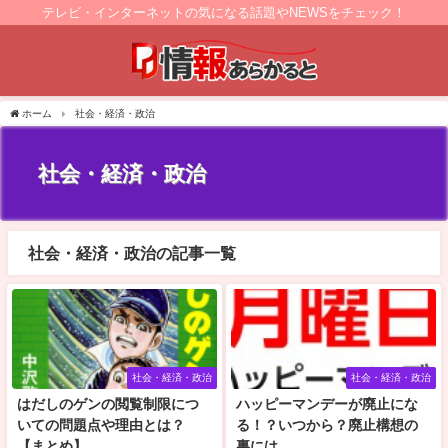
テレビ・インターネットの気になる話題やNEWSをチェック！
ホーム
社会・経済・政治
社会・経済・政治
社会・経済・政治の記事一覧
社会・経済・政治
社会・経済・政治
はだしのゲンの閲覧制限につ
ハッピーマンデーが廃止にな
いての問題点や理由とは？
る！？いつから？廃止構想の
【まとめ】
裏には……