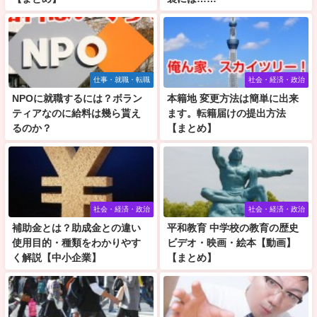
仕事・就職・転職
社会・経済・政治
NPOに就職するには？ボラン
本籍地 変更方法は簡単に出来
ティアなのに給料は幾ら貰え
ます。転籍届けの提出方法
るのか？
【まとめ】
社会・経済・政治
社会・経済・政治
補助金とは？助成金との違い
平和教育 中学校の教育の歴史
使用目的・種類をわかりやす
ビデオ・映画・絵本【動画】
く解説【中小企業】
【まとめ】