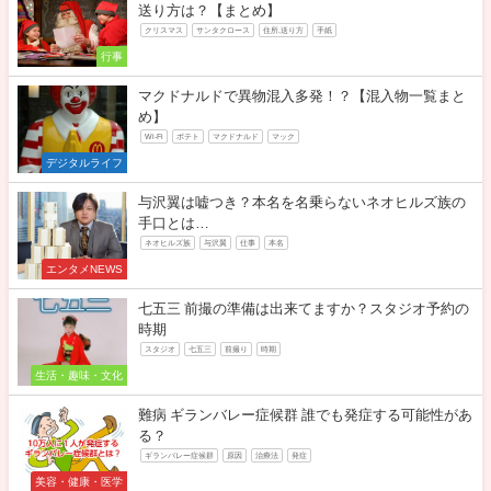
送り方は？【まとめ】
クリスマス
サンタクロース
住所.送り方
手紙
行事
マクドナルドで異物混入多発！？【混入物一覧まと
め】
Wi-Fi
ポテト
マクドナルド
マック
デジタルライフ
与沢翼は嘘つき？本名を名乗らないネオヒルズ族の
手口とは…
ネオヒルズ族
与沢翼
仕事
本名
エンタメNEWS
七五三 前撮の準備は出来てますか？スタジオ予約の
時期
スタジオ
七五三
前撮り
時期
生活・趣味・文化
難病 ギランバレー症候群 誰でも発症する可能性があ
る？
ギランバレー症候群
原因
治療法
発症
美容・健康・医学