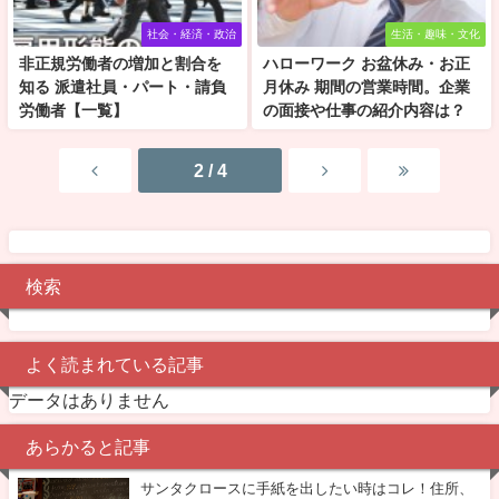
社会・経済・政治
生活・趣味・文化
非正規労働者の増加と割合を
ハローワーク お盆休み・お正
知る 派遣社員・パート・請負
月休み 期間の営業時間。企業
労働者【一覧】
の面接や仕事の紹介内容は？
2 / 4
検索
よく読まれている記事
データはありません
あらかると記事
サンタクロースに手紙を出したい時はコレ！住所、