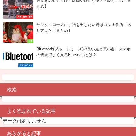
腹巻きの効果とは！腹痛や癖になるとの噂なども【ま
とめ】
美容・健康・医学
サンタクロースに手紙を出したい時はコレ！住所、送
り方は？【まとめ】
行事
Bluetooth(ブルートゥース)の良い点と悪い点。スマホ
の普及でよく見るBluetoothとは？
デジタルライフ
検索
よく読まれている記事
データはありません
あらかると記事