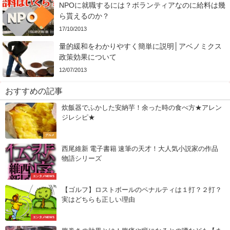
NPOに就職するには？ボランティアなのに給料は幾
ら貰えるのか？
17/10/2013
量的緩和をわかりやすく簡単に説明│アベノミクス
政策効果について
12/07/2013
おすすめの記事
炊飯器でふかした安納芋！余った時の食べ方★アレン
ジレシピ★
グルメ
西尾維新 電子書籍 速筆の天才！大人気小説家の作品
物語シリーズ
エンタメNEWS
【ゴルフ】ロストボールのペナルティは１打？２打？
実はどちらも正しい理由
エンタメNEWS