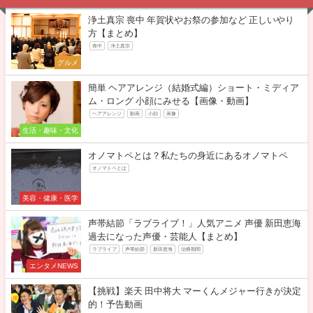
浄土真宗 喪中 年賀状やお祭の参加など 正しいやり
方【まとめ】
喪中
浄土真宗
グルメ
簡単 ヘアアレンジ（結婚式編）ショート・ミディア
ム・ロング 小顔にみせる【画像・動画】
ヘアアレンジ
動画
小顔
画像
生活・趣味・文化
オノマトペとは？私たちの身近にあるオノマトペ
オノマトペとは
美容・健康・医学
声帯結節「ラブライブ！」人気アニメ 声優 新田恵海
過去になった声優・芸能人【まとめ】
ラブライブ
声帯結節
新田恵海
治療期間
エンタメNEWS
【挑戦】楽天 田中将大 マーくんメジャー行きが決定
的！予告動画