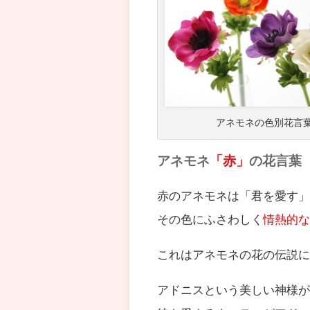
アネモネの色別花言
アネモネ
「赤」
の花言葉
赤のアネモネは「君を愛す
その色にふさわしく
情熱的
これはアネモネの花の伝説
アドニスという美しい神様