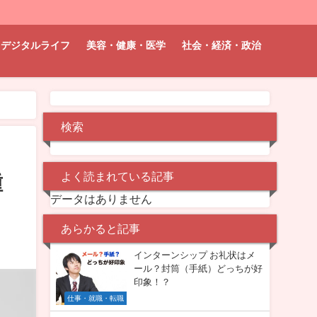
デジタルライフ
美容・健康・医学
社会・経済・政治
検索
よく読まれている記事
種
データはありません
あらかると記事
インターンシップ お礼状はメ
ール？封筒（手紙）どっちが好
印象！？
仕事・就職・転職