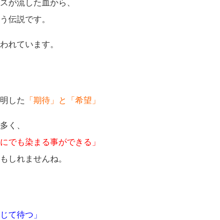
ニスが流した血から、
いう伝説です。
言われています。
説明した
「期待」と「希望」
が多く、
色にでも染まる事ができる」
かもしれませんね。
信じて待つ」