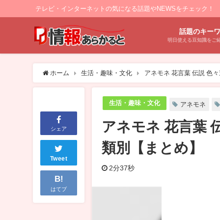
テレビ・インターネットの気になる話題やNEWSをチェック！
話題のキー
明日使える豆知識をご
ホーム
生活・趣味・文化
アネモネ 花言葉 伝説 
生活・趣味・文化
アネモネ
アネモネ 花言葉 
シェア
類別【まとめ】
Tweet
2分37秒
B!
はてブ