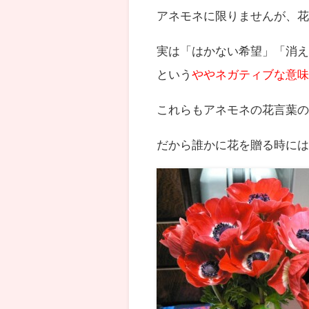
アネモネに限りませんが、
実は「はかない希望」「消
という
ややネガティブな意
これらもアネモネの花言葉
だから誰かに花を贈る時に