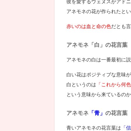
彼を愛するウェヌスがアド
アネモネの花が作られたと
赤いのは血と命の色
だとも
アネモネ「白」の花言葉
アネモネの白は一番最初に
白い花はポジティブな意味
白というのは
「これから何
という意味から来ているの
アネモネ
「青」
の花言葉
青いアネモネの花言葉は
「