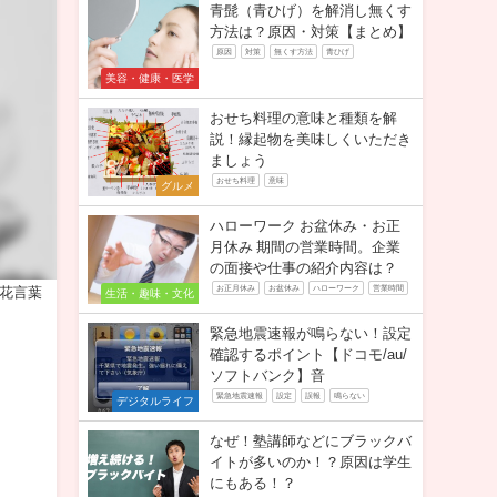
青髭（青ひげ）を解消し無くす
方法は？原因・対策【まとめ】
原因
対策
無くす方法
青ひげ
美容・健康・医学
おせち料理の意味と種類を解
説！縁起物を美味しくいただき
ましょう
おせち料理
意味
グルメ
ハローワーク お盆休み・お正
月休み 期間の営業時間。企業
の面接や仕事の紹介内容は？
お正月休み
お盆休み
ハローワーク
営業時間
花言葉
生活・趣味・文化
緊急地震速報が鳴らない！設定
確認するポイント【ドコモ/au/
ソフトバンク】音
緊急地震速報
設定
誤報
鳴らない
デジタルライフ
なぜ！塾講師などにブラックバ
イトが多いのか！？原因は学生
にもある！？