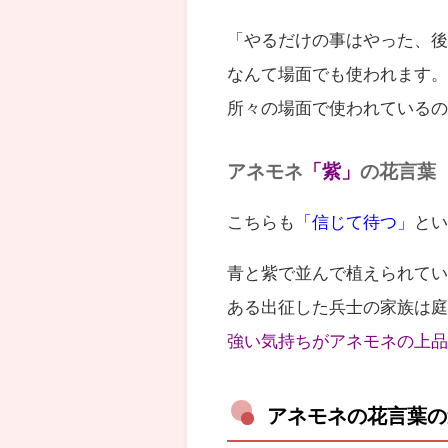
「やるだけの事はやった、
なんて場面でも使われます
所々の場面で使われている
アネモネ
「紫」
の花言葉
こちらも
「信じて待つ」
と
青と紫で並んで植えられて
ある出征した兵士の家族は
強い気持ちがアネモネの上
アネモネの花言葉の